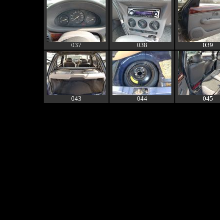
037
038
039
043
044
045