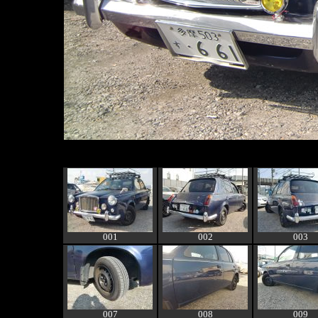
001
002
003
007
008
009