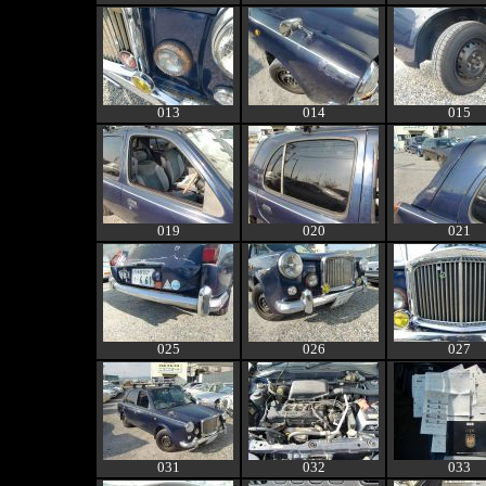
013
014
015
019
020
021
025
026
027
031
032
033